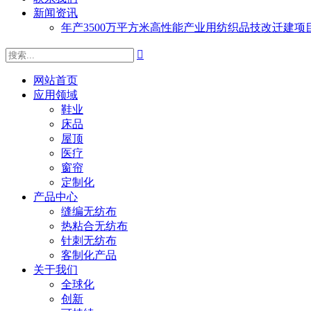
新闻资讯
年产3500万平方米高性能产业用纺织品技改迁建

网站首页
应用领域
鞋业
床品
屋顶
医疗
窗帘
定制化
产品中心
缝编无纺布
热粘合无纺布
针刺无纺布
客制化产品
关于我们
全球化
创新