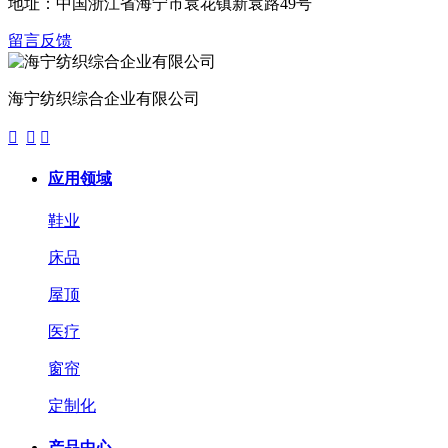
地址：中国浙江省海宁市袁花镇新袁路49号
留言反馈
海宁纺织综合企业有限公司



应用领域
鞋业
床品
屋顶
医疗
窗帘
定制化
产品中心